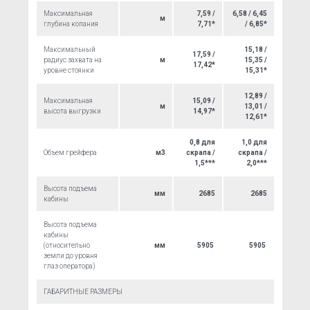
Максимальная
7,59 /
6,58 / 6,45
м
глубина копания
7,71*
/ 6,85*
Максимальный
15,18 /
17,59 /
радиус захвата на
м
15,35 /
17,42*
уровне стоянки
15,31*
12,89 /
Максимальная
15,09 /
м
13,01 /
высота выгрузки
14,97*
12,61*
0,8 для
1,0 для
Объем грейфера
м3
скрапа /
скрапа /
1,5***
2,0***
Высота подъема
мм
2685
2685
кабины
Высота подъема
кабины
(относительно
мм
5905
5905
земли до уровня
глаз оператора)
ГАБАРИТНЫЕ РАЗМЕРЫ