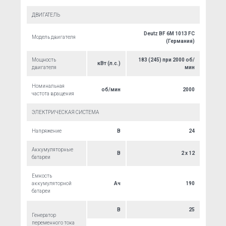
ДВИГАТЕЛЬ
Deutz BF 6M 1013 FC
Модель двигателя
(Германия)
Мощность
183 (245) при 2000 об/
кВт (л.с.)
двигателя
мин
Номинальная
об/мин
2000
частота вращения
ЭЛЕКТРИЧЕСКАЯ СИСТЕМА
Напряжение
В
24
Аккумуляторные
В
2 x 12
батареи
Емкость
аккумуляторной
Ач
190
батареи
В
25
Генератор
переменного тока