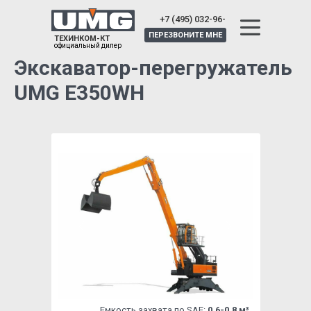
+7 (495) 032-96-
25
ПЕРЕЗВОНИТЕ МНЕ
ТЕХИНКОМ-КТ
официальный дилер
Экскаватор-перегружатель
UMG E350WH
Емкость захвата по SAE:
0,6-0,8 м³