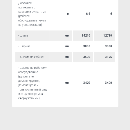
Дорожное
положение с
разными рукоятями
м
6,9
6
(рабочее
оборудование лежит
на уровне земли)
- длина
мм
14210
12710
- ширина
мм
3000
3000
- высота по кабине
мм
3575
3575
- высота по рабочему
оборудованию
(рукоять не
демонтируется,
мм
3420
3420
демонтирован
только сменный вид
и защитная рамка
сверху кабины)