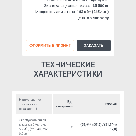
Эксплуатационная масса:
35 500 кг
Мощность двигателя:
183 кВт (245 л.с.)
Цена:
по запросу
ОФОРМИТЬ В ЛИЗИНГ
ЗАКАЗАТЬ
ТЕХНИЧЕСКИЕ
ХАРАКТЕРИСТИКИ
Наименование
Ед.
технических
E350WH
измерения
показателей
Эксплуатационная
масса (ст 9.9м, рук
(35,0** и 35,5) / (31,5** и
т
6.9м.) / (ст 8,4м, рук
32,0)
6.0м)