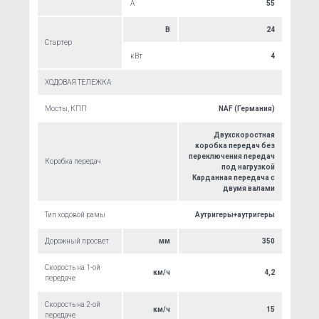
А
55
В
24
Стартер
кВт
4
ХОДОВАЯ ТЕЛЕЖКА
Мосты, КПП
NAF (Германия)
Двухскоростная
коробка передач без
переключения передач
Коробка передач
под нагрузкой
Карданная передача с
двумя валами
Тип ходовой рамы
Аутригеры+аутригеры
Дорожный просвет
мм
350
Скорость на 1-ой
км/ч
4,2
передаче
Скорость на 2-ой
км/ч
15
передаче