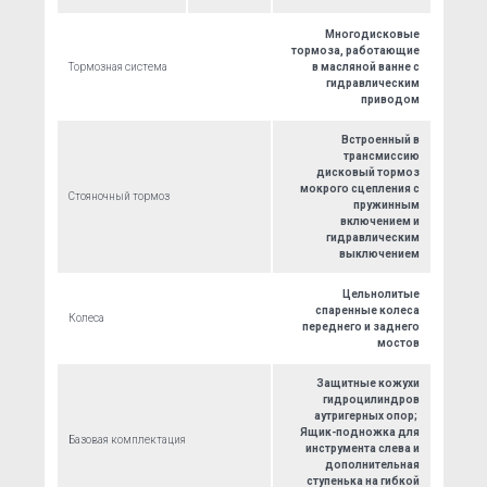
Многодисковые
тормоза, работающие
Тормозная система
в масляной ванне с
гидравлическим
приводом
Встроенный в
трансмиссию
дисковый тормоз
мокрого сцепления с
Стояночный тормоз
пружинным
включением и
гидравлическим
выключением
Цельнолитые
спаренные колеса
Колеса
переднего и заднего
мостов
Защитные кожухи
гидроцилиндров
аутригерных опор;
Ящик-подножка для
Базовая комплектация
инструмента слева и
дополнительная
ступенька на гибкой