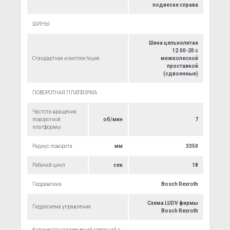
подвеске справа
ШИНЫ
Шина цельнолитая
12.00-20 c
Стандартная комплектация
межколесной
проставкой
(сдвоенные)
ПОВОРОТНАЯ ПЛАТФОРМА
Частота вращения
поворотной
об/мин
7
платформы
Радиус поворота
мм
3350
Рабочий цикл
сек
18
Гидравлика
Bosch Rexroth
Схема LUDV фирмы
Гидросхема управления
Bosch Rexroth
Количество совмещений операций в