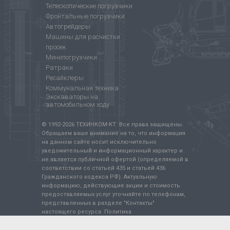
Телескопические погрузчики
Фронтальные погрузчики
Автогрейдеры
Машины для расчистки
просек
Минипогрузчики
Ратраки
Ресайклеры
Коммунальная техника
Экскаваторы на
автомобильном ходу
© 1992-
2026
ТЕХИНКОМ-КТ. Все права защищены.
Обращаем ваше внимание на то, что информация
на данном сайте носит исключительно
уведомительный и информационный характер и
не является публичной офертой (определяемой в
соответствии со статьей 435 и статьей 436
Гражданского кодекса РФ). Актуальную
информацию, действующие акции и стоимость
предоставляемых услуг уточняйте по телефонам,
представленных в разделе "Контакты"
настоящего ресурса.
Политика
конфиденциальности
.