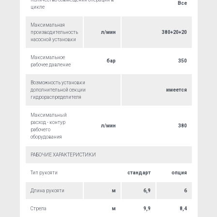
Все
цикле
Максимальная
производительность
л/мин
380+20+20
насосной установки
Максимальное
бар
350
рабочее давление
Возможность установки
дополнительной секции
имеется
гидрораспределителя
Максимальный
расход - контур
л/мин
380
рабочего
оборудования
РАБОЧИЕ ХАРАКТЕРИСТИКИ
Тип рукояти
стандарт
опция
Длина рукояти
м
6,9
6
Стрела
м
9,9
8,4