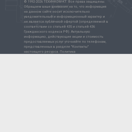
© 1992-
2026
ТЕХИНКОМ-КТ. Все права защищены.
Обращаем ваше внимание на то, что информация
на данном сайте носит исключительно
уведомительный и информационный характер и
не является публичной офертой (определяемой в
соответствии со статьей 435 и статьей 436
Гражданского кодекса РФ). Актуальную
информацию, действующие акции и стоимость
предоставляемых услуг уточняйте по телефонам,
представленных в разделе "Контакты"
настоящего ресурса.
Политика
конфиденциальности
.