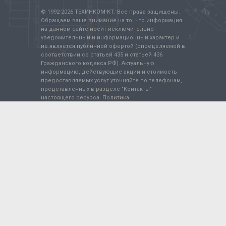
© 1992-
2026
ТЕХИНКОМ-КТ. Все права защищены.
Обращаем ваше внимание на то, что информация
на данном сайте носит исключительно
уведомительный и информационный характер и
не является публичной офертой (определяемой в
соответствии со статьей 435 и статьей 436
Гражданского кодекса РФ). Актуальную
информацию, действующие акции и стоимость
предоставляемых услуг уточняйте по телефонам,
представленных в разделе "Контакты"
настоящего ресурса.
Политика
конфиденциальности
.