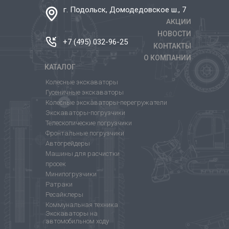
г. Подольск, Домодедовское ш., 7
АКЦИИ
НОВОСТИ
+7 (495) 032-96-25
КОНТАКТЫ
О КОМПАНИИ
КАТАЛОГ
Колесные экскаваторы
Гусеничные экскаваторы
Колесные экскаваторы-перегружатели
Экскаваторы-погрузчики
Телескопические погрузчики
Фронтальные погрузчики
Автогрейдеры
Машины для расчистки
просек
Минипогрузчики
Ратраки
Ресайклеры
Коммунальная техника
Экскаваторы на
автомобильном ходу