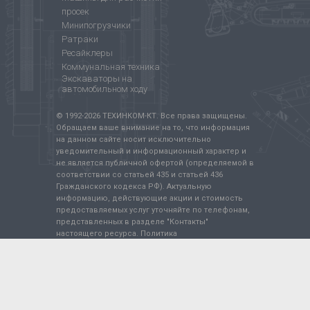
просек
Минипогрузчики
Ратраки
Ресайклеры
Коммунальная техника
Экскаваторы на
автомобильном ходу
© 1992-
2026
ТЕХИНКОМ-КТ. Все права защищены.
Обращаем ваше внимание на то, что информация
на данном сайте носит исключительно
уведомительный и информационный характер и
не является публичной офертой (определяемой в
соответствии со статьей 435 и статьей 436
Гражданского кодекса РФ). Актуальную
информацию, действующие акции и стоимость
предоставляемых услуг уточняйте по телефонам,
представленных в разделе "Контакты"
настоящего ресурса.
Политика
конфиденциальности
.