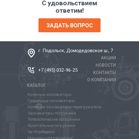
С удовольствием
ответим!
ЗАДАТЬ ВОПРОС
г. Подольск, Домодедовское ш., 7
АКЦИИ
НОВОСТИ
+7 (495) 032-96-25
КОНТАКТЫ
О КОМПАНИИ
КАТАЛОГ
Колесные экскаваторы
Гусеничные экскаваторы
Колесные экскаваторы-перегружатели
Экскаваторы-погрузчики
Телескопические погрузчики
Фронтальные погрузчики
Автогрейдеры
Машины для расчистки