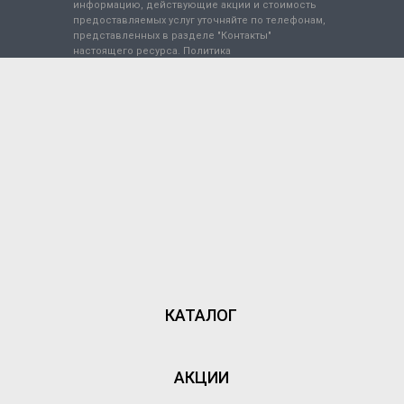
информацию, действующие акции и стоимость
предоставляемых услуг уточняйте по телефонам,
представленных в разделе "Контакты"
настоящего ресурса.
Политика
конфиденциальности
.
КАТАЛОГ
АКЦИИ