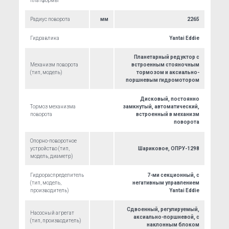
платформы
Радиус поворота
мм
2265
Гидравлика
Yantai Eddie
Планетарный редуктор с
Механизм поворота
встроенным стояночным
(тип, модель)
тормозом и аксиально-
поршневым гидромотором
Дисковый, постоянно
Тормоз механизма
замкнутый, автоматический,
поворота
встроенный в механизм
поворота
Опорно-поворотное
устройство (тип,
Шариковое, ОПРУ-1298
модель, диаметр)
Гидрораспределитель
7-ми секционный, с
(тип, модель,
негативным управлением
производитель)
Yantai Eddie
Сдвоенный, регулируемый,
Насосный агрегат
аксиально-поршневой, с
(тип, производитель)
наклонным блоком