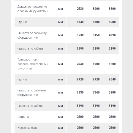
Дорожное положение
мм
2530
3000
3600
с разными рукоятями
- длина
мм
8940
8880
8580
- высота по рабочему
мм
3230
3450
4090
оборудованию
- высота по кабине
мм
3190
3190
3190
Транспортное
положение с разными
мм
2530
3000
3600
рукоятями
- длина
мм
8920
8920
8640
- высота по рабочему
мм
3130
3360
3880
оборудованию
- высота по кабине
мм
3190
3190
3190
Ширина
мм
2500
2500
2500
Колесная база
мм
2500
2500
2500