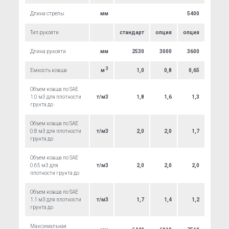
Длина стрелы
мм
5400
Тип рукояти
стандарт
опция
опция
Длина рукояти
мм
2530
3000
3600
3
Емкость ковша
м
1,0
0,8
0,65
Объем ковша по SAE
1.0 м3 для плотности
т/м3
1,8
1,6
1,3
грунта до
Объем ковша по SAE
0.8 м3 для плотности
т/м3
2,0
2,0
1,7
грунта до
Объем ковша по SAE
0.65 м3 для
т/м3
2,0
2,0
2,0
плотности грунта до
Объем ковша по SAE
1.1 м3 для плотности
т/м3
1,7
1,4
1,2
грунта до
Максимальная