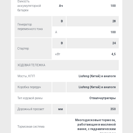
Емкость
аккумуляторной
Ач
100
батареи
В
28
Генератор
переменного тока
А
100
В
24
Стартер
кВт
4,5
ХОДОВАЯ ТЕЛЕЖКА
Мосты, КПП
Liufeng (Китай) и аналоги
Коробка передач
Liufeng (Китай) и аналоги
Тип ходовой рамы
Отвал+аутригеры
Дорожный просвет
мм
350
Многодисковые тормоза,
работающие в масляной
Тормозная система
ванне, с гидравлическим