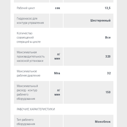
Рабочий цикл
сек
13,5
Гидронасос для
Шестеренный
контура управления
Количество
совмещений
Все
операций в цикле
Максимальная
л/
производительность
320
мин
насосной установки
Максимальное
Мпа
32
рабочее давление
Максимальный
расход - контур
л/
150
рабочего
мин
оборудования
РАБОЧИЕ ХАРАКТЕРИСТИКИ
Тип рабочего
Моноблок
оборудования