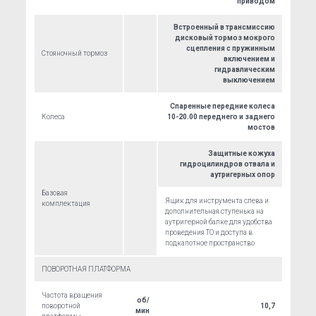
приводом
Встроенный в трансмиссию
дисковый тормоз мокрого
сцепления с пружинным
Стояночный тормоз
включением и
гидравлическим
выключением
Спаренные передние колеса
Колеса
10-20.00 переднего и заднего
мостов
Защитные кожуха
гидроцилиндров отвала и
аутригерных опор
Базовая
Ящик для инструмента слева и
комплектация
дополнительная ступенька на
аутригерной балке для удобства
проведения ТО и доступа в
подкапотное пространство
ПОВОРОТНАЯ ПЛАТФОРМА
Частота вращения
об/
поворотной
10,7
мин