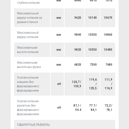
мм
6440
6910
7510
глубина копания
Максимальный
радиус копания на
мм
9620
10140
10670
уровне стоянки
Максимальный
мм
9840
10350
10860
радиус копания
Максимальная
мм
9820
10350
10480
высота копания
Максимальная
мм
6820
7300
7480
высота выгрузки
Усилие копания
119,6
111,9
ковшом, без
124,7 /
кН
/
/
форсирования/с
130,9
125,5
116,9
форсированием
Усилие копания
рукоятью, без
87,1 /
77.7 /
72,2 /
кН
форсирования/с
94.4
84,1
78,1
форсированием
ГАБАРИТНЫЕ РАЗМЕРЫ