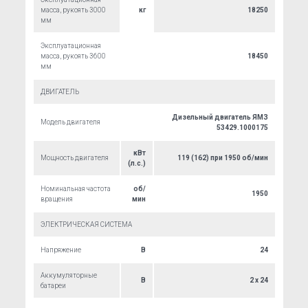
масса, рукоять 3000
кг
18250
мм
Эксплуатационная
масса, рукоять 3600
18450
мм
ДВИГАТЕЛЬ
Дизельный двигатель ЯМЗ
Модель двигателя
53429.1000175
кВт
Мощность двигателя
119 (162) при 1950 об/мин
(л.с.)
Номинальная частота
об/
1950
вращения
мин
ЭЛЕКТРИЧЕСКАЯ СИСТЕМА
Напряжение
В
24
Аккумуляторные
В
2 х 24
батареи